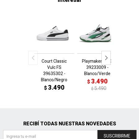
interesar
Court Classic
Playmaker 2023
Smas
Vulc FS
39233009 -
3909
39635302 -
Blanco/Verde
Blanc
Blanco/Negro
3.490
3
$
$
3.490
$
5.490
$
RECIBÍ TODAS NUESTRAS NOVEDADES
SUSCRIBIRME