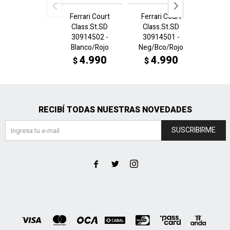
Ferrari Court
Ferrari Court
FUTUR
Class.St.SD
Class.St.SD
TT 10
30914502 -
30914501 -
N
Blanco/Rojo
Neg/Bco/Rojo
4
$
4.990
4.990
$
$
RECIBÍ TODAS NUESTRAS NOVEDADES
SUSCRIBIRME


