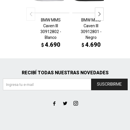
BMW MMS
BMW MMS
Ferrari
Caven III
Caven III
3089
30912802 -
30912801 -
A
Blanco
Negro
4
$
4.690
4.690
$
$
RECIBÍ TODAS NUESTRAS NOVEDADES
SUSCRIBIRME


