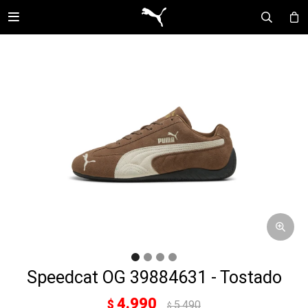

Speedcat OG 39884631 - Tostado
4.990
$
5.490
$