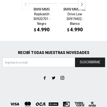
BMW MMS
BMW MMS RBD
BMW 
Replicatch
Drive Low
Dri
30920701 -
30919402 -
3091
Negro
Blanco
N
4.990
4.990
4
$
$
$
RECIBÍ TODAS NUESTRAS NOVEDADES
SUSCRIBIRME


