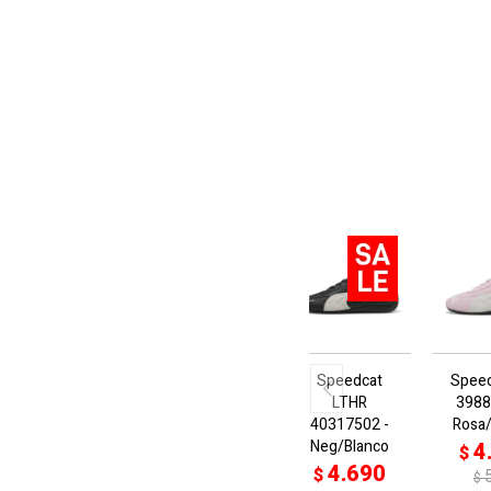
Speedcat
Spee
LTHR
3988
40317502 -
Rosa
Neg/Blanco
4
$
4.690
$
$