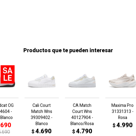
Productos que te pueden interesar
dcat OG
Cali Court
CA Match
Maxima Pro
4604 -
Match Wns
Court Wns
31331313 -
/Blanco
39309402 -
40127904 -
Rosa
Blanco
Blanco/Rosa
.690
4.990
$
4.690
4.790
$
$
5.690