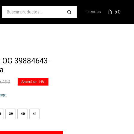
0
Tiendas
$
 OG 39884643 -
a
5.490
14
pago
8
39
40
41