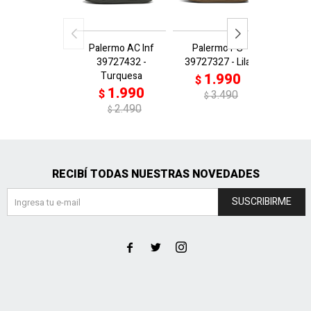
Palermo AC Inf
Palermo PS
Pale
39727432 -
39727327 - Lila
3972
Turquesa
V
1.990
$
1.990
1
$
$
3.490
$
2.490
$
$
RECIBÍ TODAS NUESTRAS NOVEDADES
SUSCRIBIRME


