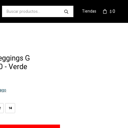
0
Tiendas
$
eggings G
 - Verde
pago
2
14