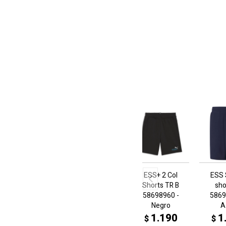
ESS+ 2 Col
ESS
Shorts TR B
sho
58698960 -
5869
Negro
A
1.190
1
$
$