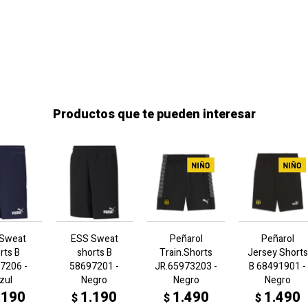
Productos que te pueden interesar
 Sweat
ESS Sweat
Peñarol
Peñarol
rts B
shorts B
Train.Shorts
Jersey Shorts
7206 -
58697201 -
JR.65973203 -
B 68491901 -
zul
Negro
Negro
Negro
.190
1.190
1.490
1.490
$
$
$