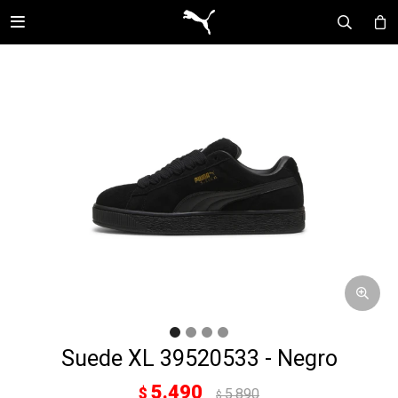

Suede XL 39520533 - Negro
5.490
$
5.890
$