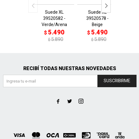
Suede XL
Suede XL
Sue
39520582 -
39520578 -
3952
Verde/Arena
Beige
V
5.490
5.490
5
$
$
$
5.890
5.890
$
$
$
RECIBÍ TODAS NUESTRAS NOVEDADES
SUSCRIBIRME


