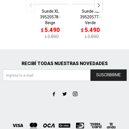
Suede XL
Suede XL
Sue
39520578 -
39520577 -
3952
Beige
Verde
Celest
5.490
5.490
5
$
$
$
5.890
5.890
$
$
$
RECIBÍ TODAS NUESTRAS NOVEDADES
SUSCRIBIRME


