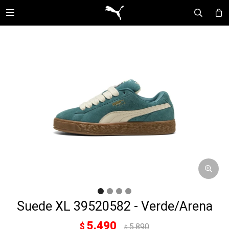

Suede XL 39520582 - Verde/Arena
5.490
$
5.890
$