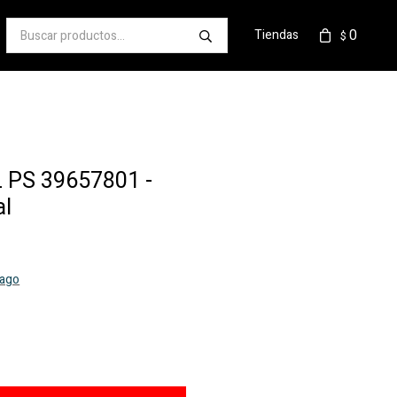
0
Tiendas
$
 PS 39657801 -
al
pago