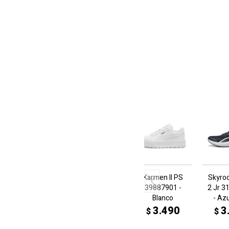
Karmen II PS
Skyroc
39887901 -
2 Jr 
Blanco
- Az
3.490
3
$
$