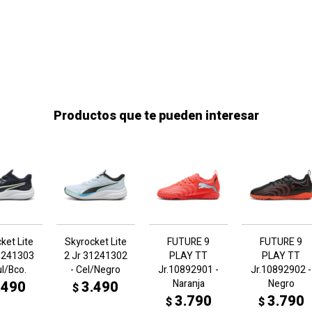
Productos que te pueden interesar
ket Lite
Skyrocket Lite
FUTURE 9
FUTURE 9
31241303
2 Jr 31241302
PLAY TT
PLAY TT
ul/Bco.
- Cel/Negro
Jr.10892901 -
Jr.10892902 -
Naranja
Negro
.490
3.490
$
3.790
3.790
$
$