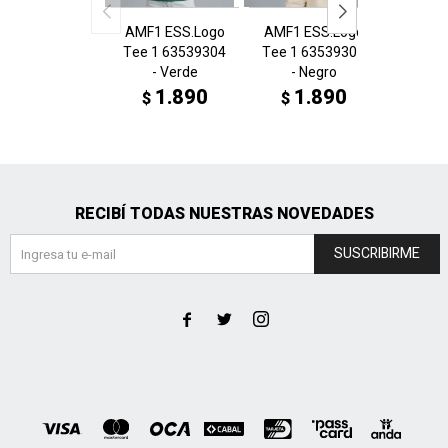
AMF1 ESS.Logo
AMF1 ESS.Logo
BMW 
Tee 1 63539304
Tee 1 63539301
Log
- Verde
- Negro
634897
c
1.890
1.890
$
$
1
$
RECIBÍ TODAS NUESTRAS NOVEDADES
SUSCRIBIRME


