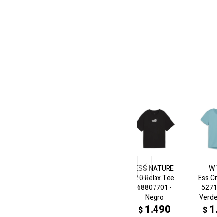
ESS NATURE
W 
2.0 Relax.Tee
Ess.C
68807701 -
5271
Negro
Verde
1.490
1
$
$