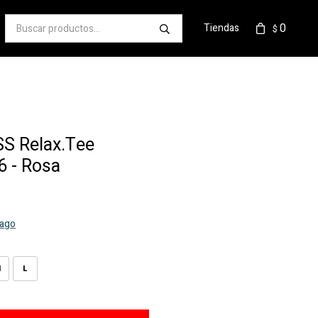
0
Tiendas
$
S Relax.Tee
 - Rosa
pago
M
L