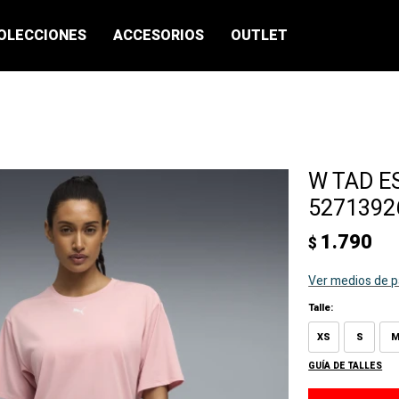
OLECCIONES
ACCESORIOS
OUTLET
W TAD ES
52713926
1.790
$
Ver medios de 
Talle:
XS
S
GUÍA DE TALLES