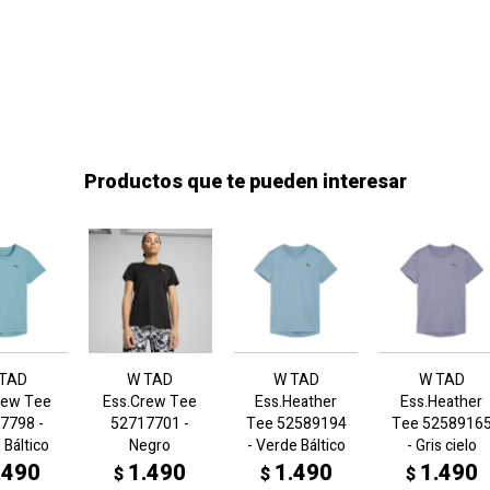
Productos que te pueden interesar
TAD
W TAD
W TAD
W TAD
rew Tee
Ess.Crew Tee
Ess.Heather
Ess.Heather
7798 -
52717701 -
Tee 52589194
Tee 5258916
 Báltico
Negro
- Verde Báltico
- Gris cielo
.490
1.490
1.490
1.490
$
$
$