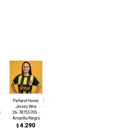
Peñarol Home
Jersey Wns
5
26-78755705 -
Amarillo/Negro
4.290
$