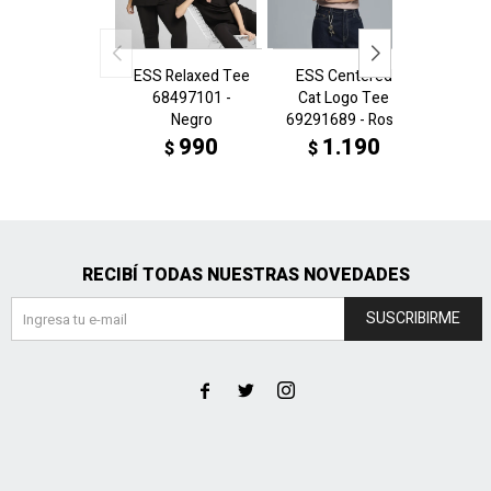
ESS Relaxed Tee
ESS Centered
ESS C
68497101 -
Cat Logo Tee
Cat L
Negro
69291689 - Rosa
692916
c
990
1.190
$
$
1
$
RECIBÍ TODAS NUESTRAS NOVEDADES
SUSCRIBIRME


