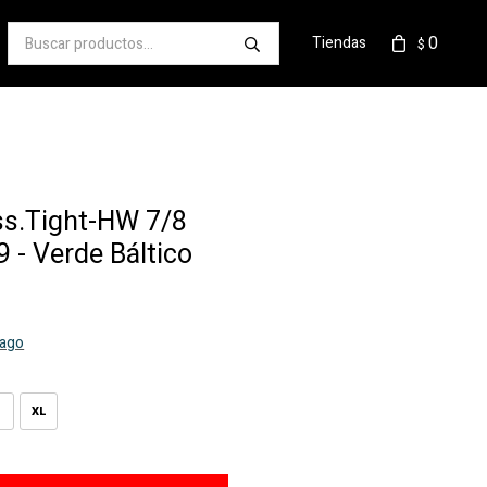
0
Tiendas
$
s.Tight-HW 7/8
 - Verde Báltico
pago
XL