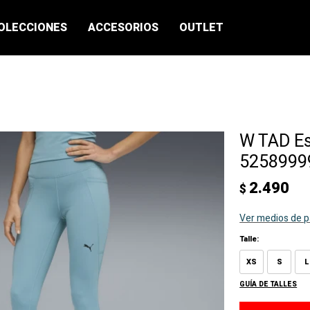
OLECCIONES
ACCESORIOS
OUTLET
W TAD Es
52589999
2.490
$
Ver medios de 
Talle:
XS
S
L
GUÍA DE TALLES