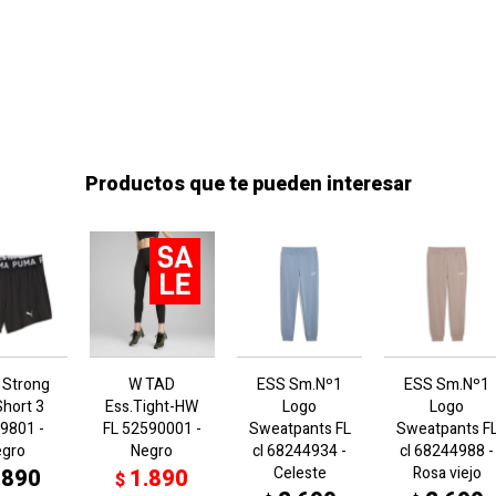
Productos que te pueden interesar
 Strong
W TAD
ESS Sm.Nº1
ESS Sm.Nº1
Short 3
Ess.Tight-HW
Logo
Logo
9801 -
FL 52590001 -
Sweatpants FL
Sweatpants F
egro
Negro
cl 68244934 -
cl 68244988 -
Celeste
Rosa viejo
.890
1.890
$