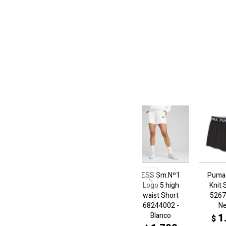
ESS Sm.Nº1
Puma
Logo 5 high
Knit 
waist Short
5267
68244002 -
N
Blanco
1
$