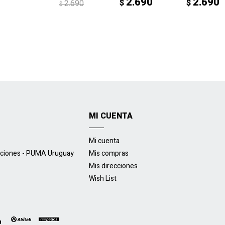
2.690
2.690
$
$
2.690
$
MI CUENTA
Mi cuenta
uciones - PUMA Uruguay
Mis compras
Mis direcciones
Wish List