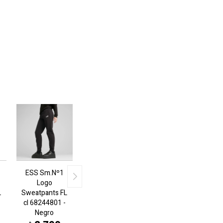
ESS Sm.Nº1
Logo
L
Sweatpants FL
cl 68244801 -
Negro