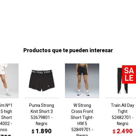
Productos que te pueden interesar
Sm.Nº1
Puma Strong
W Strong
Train.All Day
 5 high
Knit Short 3
Cross Front
Tight
t Short
52679801 -
Short Tight-
52482701 -
4002 -
Negro
HW 5
Negro
anco
52849701 -
1.890
2.490
$
$
Negro