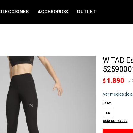
OLECCIONES
ACCESORIOS
OUTLET
W TAD Es
52590001
1.890
$
$
Ver medios de 
Talle:
XS
GUÍA DE TALLES