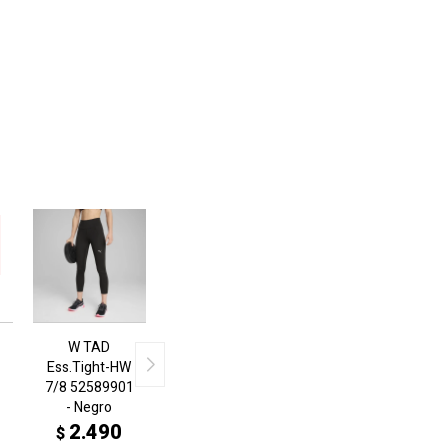
W TAD
Ess.Tight-HW
7/8 52589901
- Negro
2.490
$