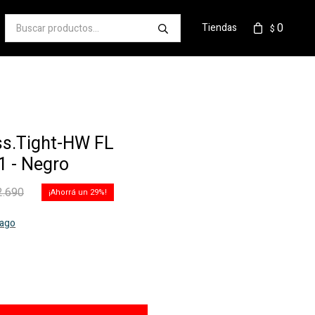
0
Tiendas
$
s.Tight-HW FL
 - Negro
2.690
29
pago