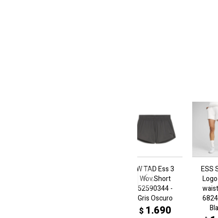
W TAD Ess 3
ESS 
Wov.Short
Logo
52590344 -
wais
Gris Oscuro
6824
Bl
1.690
$