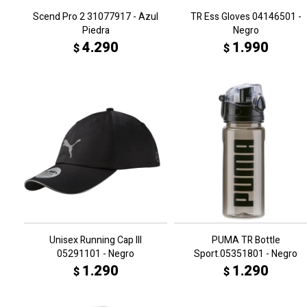
Scend Pro 2 31077917 - Azul
TR Ess Gloves 04146501 -
Piedra
Negro
4.290
1.990
$
$
Unisex Running Cap III
PUMA TR Bottle
05291101 - Negro
Sport.05351801 - Negro
1.290
1.290
$
$