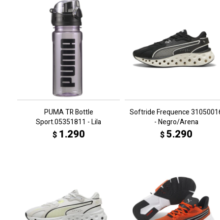
PUMA TR Bottle
Softride Frequence 3105001
Sport.05351811 - Lila
- Negro/Arena
1.290
5.290
$
$