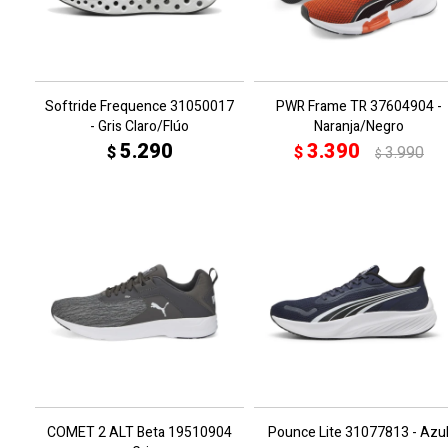
Softride Frequence 31050017
PWR Frame TR 37604904 -
- Gris Claro/Flúo
Naranja/Negro
5.290
3.390
$
$
3.990
$
COMET 2 ALT Beta 19510904
Pounce Lite 31077813 - Azu