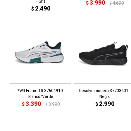
- Gris
3.990
$
4.690
$
2.490
$
PWR Frame TR 37604910 -
Resolve modern 37703601 -
Blanco/Verde
Negro
3.390
2.990
$
3.990
$
$