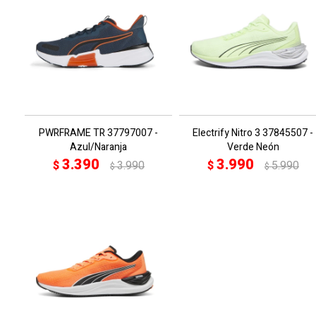
PWRFRAME TR 37797007 -
Electrify Nitro 3 37845507 -
Azul/Naranja
Verde Neón
3.390
3.990
$
3.990
$
5.990
$
$