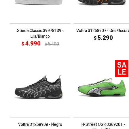
Suede Classic 39978139 -
Voltra 31258907 - Gris Oscur
Lila/Blanco
5.290
$
4.990
$
5.490
$
Voltra 31258908 - Negro
H-Street OG 40369201 -