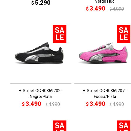
Verde Flúo
5.290
$
3.490
$
4.990
$
H-Street OG 40369202 -
H-Street OG 40369207 -
Negro/Plata
Fucsia/Plata
3.490
3.490
$
4.990
$
4.990
$
$