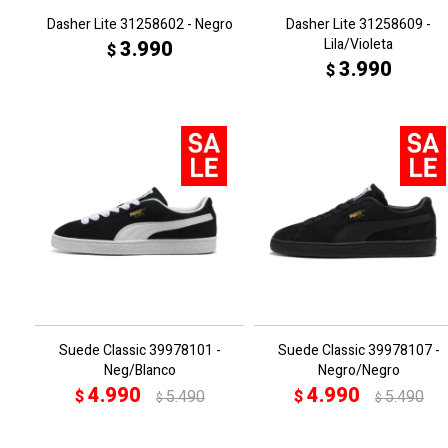
Dasher Lite 31258602 - Negro
Dasher Lite 31258609 -
Lila/Violeta
3.990
$
3.990
$
Suede Classic 39978101 -
Suede Classic 39978107 -
Neg/Blanco
Negro/Negro
4.990
4.990
$
5.490
$
5.490
$
$