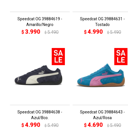
Speedcat OG 39884619 -
Speedcat OG 39884631 -
Amarillo/Negro
Tostado
3.990
4.990
$
5.490
$
5.490
$
$
Speedcat OG 39884638 -
Speedcat OG 39884643 -
Azul/Bco.
Azul/Rosa
4.990
4.690
$
5.490
$
5.490
$
$