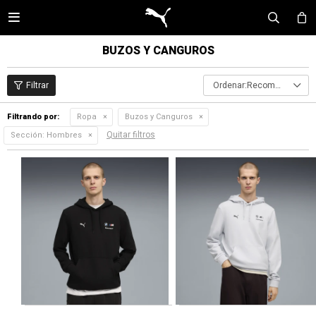

BUZOS Y CANGUROS
Recomendados
Filtrando por:
Ropa
Buzos y Canguros
Quitar filtros
Sección:
Hombres