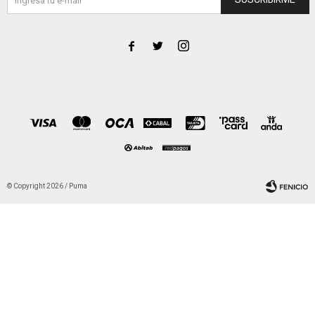



© Copyright 2026 / Puma
Fenicio