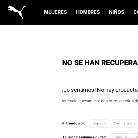
MUJERES
HOMBRES
NIÑOS
C
NO SE HAN RECUPER
¡Lo sentimos! No hay producto
Inténtalo nuevamente con otros criterios d
Filtrando por:
Ropa
Camperas
Te recomendamos quitar:
Ropa
C