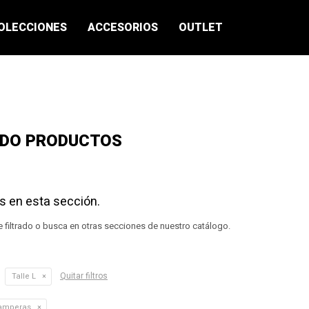
OLECCIONES
ACCESORIOS
OUTLET
ADO PRODUCTOS
s en esta sección.
e filtrado o busca en otras secciones de nuestro catálogo.
Quitar filtros
Talle L
amperas