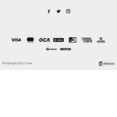



© Copyright 2026 / Puma
Fenicio