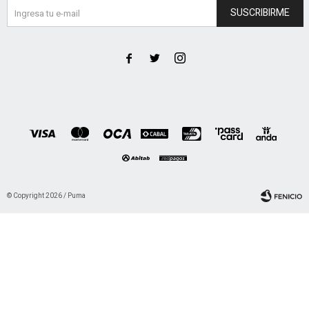
SUSCRIBIRME



© Copyright 2026 / Puma
Fenicio