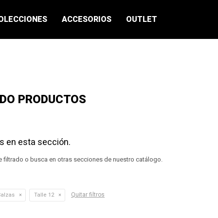
OLECCIONES
ACCESORIOS
OUTLET
ADO PRODUCTOS
s en esta sección.
e filtrado o busca en otras secciones de nuestro catálogo.
Quitar filtros
Calzas
Talle 12