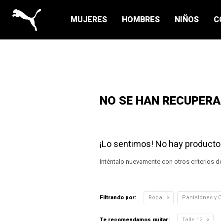
MUJERES
HOMBRES
NIÑOS
C
NO SE HAN RECUPER
¡Lo sentimos! No hay producto
Inténtalo nuevamente con otros criterios d
Filtrando por:
Ropa
Pantalones y 
Te recomendamos quitar:
Talle 12