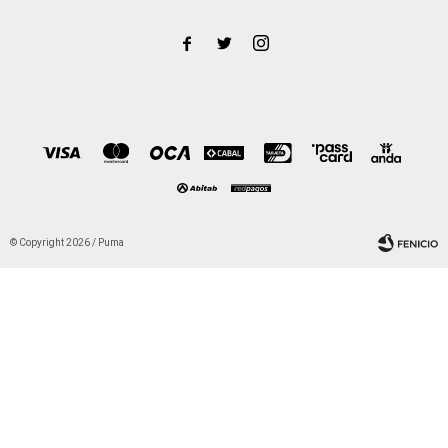



© Copyright 2026 / Puma
Fenicio