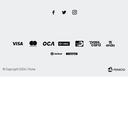



© Copyright 2026 / Puma
Fenicio