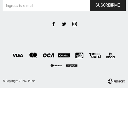
SUSCRIBIRME



© Copyright 2026 / Puma
Fenicio