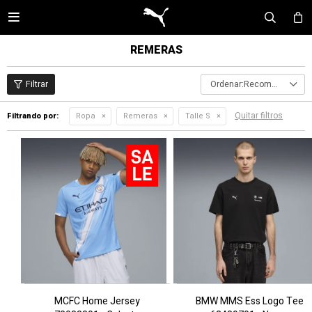

REMERAS
Recomendados
Quitar filtros
Filtrando por:
Ropa
Remeras
Talle S
MCFC Home Jersey
BMW MMS Ess Logo Tee