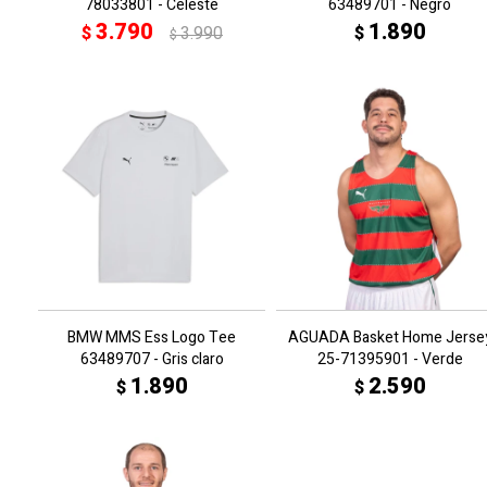
78033801 - Celeste
63489701 - Negro
3.790
1.890
$
3.990
$
$
BMW MMS Ess Logo Tee
AGUADA Basket Home Jerse
63489707 - Gris claro
25-71395901 - Verde
1.890
2.590
$
$