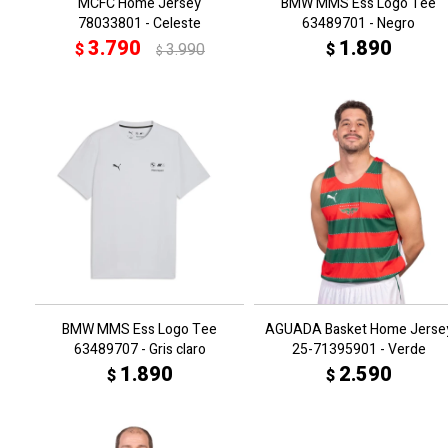
MCFC Home Jersey
BMW MMS Ess Logo Tee
78033801 - Celeste
63489701 - Negro
3.790
1.890
$
3.990
$
$
BMW MMS Ess Logo Tee
AGUADA Basket Home Jerse
63489707 - Gris claro
25-71395901 - Verde
1.890
2.590
$
$