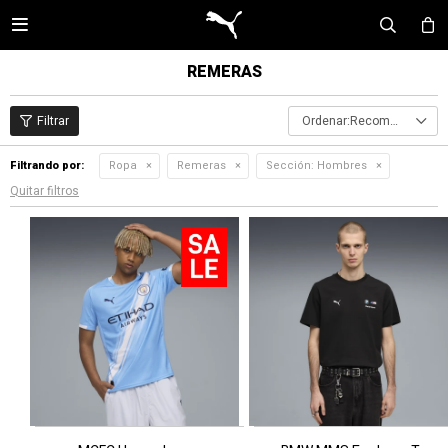

REMERAS
Recomendados
Filtrando por:
Ropa
Remeras
Sección:
Hombres
Quitar filtros