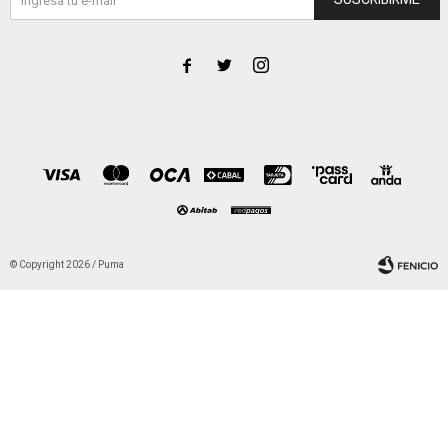



© Copyright 2026 / Puma
Fenicio