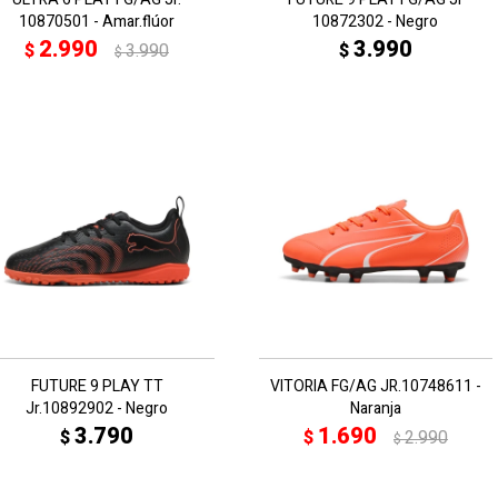
10870501 - Amar.flúor
10872302 - Negro
2.990
3.990
$
3.990
$
$
FUTURE 9 PLAY TT
VITORIA FG/AG JR.10748611 -
Jr.10892902 - Negro
Naranja
3.790
1.690
$
$
2.990
$