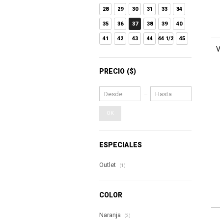
28
29
30
31
33
34
35
36
37
38
39
40
41
42
43
44
44 1/2
45
V
PRECIO
($)
OK
ESPECIALES
Outlet
(1)
COLOR
Naranja
(2)