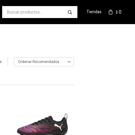
0
Tiendas
$
os
Recomendados