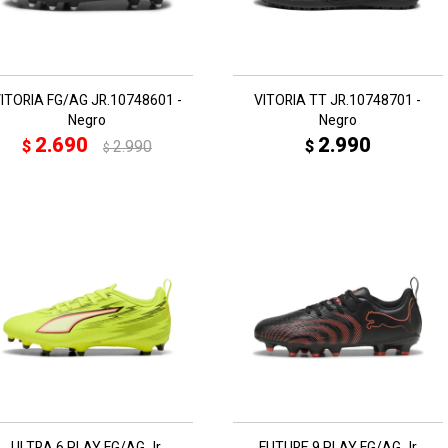
ITORIA FG/AG JR.10748601 -
VITORIA TT JR.10748701 -
Negro
Negro
2.690
2.990
$
2.990
$
$
ULTRA 6 PLAY FG/AG Jr.
FUTURE 9 PLAY FG/AG Jr