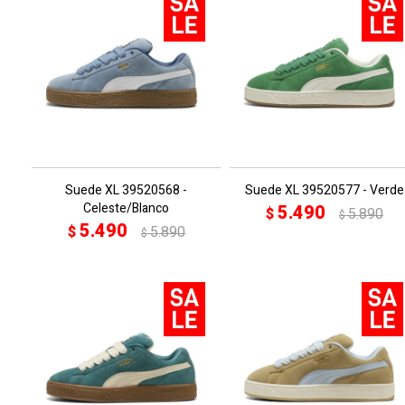
Suede XL 39520568 -
Suede XL 39520577 - Verde
Celeste/Blanco
5.490
$
5.890
$
5.490
$
5.890
$