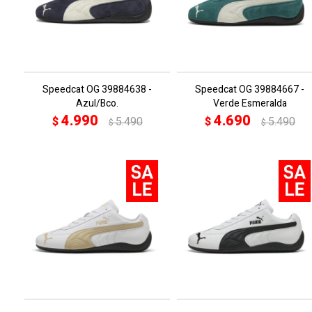
Speedcat OG 39884638 -
Speedcat OG 39884667 -
Azul/Bco.
Verde Esmeralda
4.990
4.690
$
5.490
$
5.490
$
$