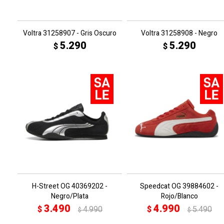
Voltra 31258907 - Gris Oscuro
Voltra 31258908 - Negro
5.290
5.290
$
$
H-Street OG 40369202 -
Speedcat OG 39884602 -
Negro/Plata
Rojo/Blanco
3.490
4.990
$
4.990
$
5.490
$
$