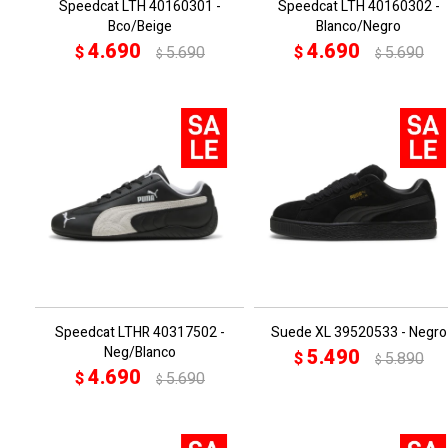
Speedcat LTH 40160301 -
Speedcat LTH 40160302 -
Bco/Beige
Blanco/Negro
4.690
4.690
$
5.690
$
5.690
$
$
Speedcat LTHR 40317502 -
Suede XL 39520533 - Negro
Neg/Blanco
5.490
$
5.890
$
4.690
$
5.690
$