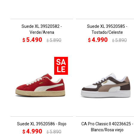
Suede XL 39520582 -
Suede XL 39520585 -
Verde/Arena
Tostado/Celeste
5.490
4.990
$
5.890
$
5.890
$
$
Suede XL 39520586 - Rojo
CA Pro Classic II 40236625 -
Blanco/Rosa viejo
4.990
$
5.890
$