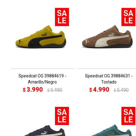
Speedcat OG 39884619 -
Speedcat OG 39884631 -
Amarillo/Negro
Tostado
3.990
4.990
$
5.490
$
5.490
$
$