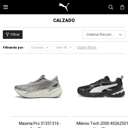

CALZADO
Recomendados
Quitar filtros
Filtrando por:
Calzado
Talle 43
Maxima Pro 31331316 -
Milenio Tech 2000 4026250