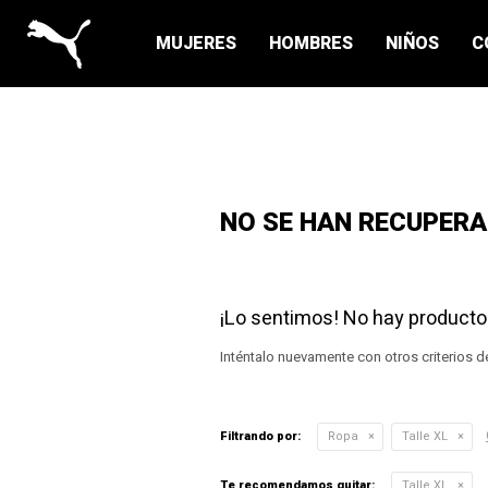
MUJERES
HOMBRES
NIÑOS
C
NO SE HAN RECUPER
¡Lo sentimos! No hay producto
Inténtalo nuevamente con otros criterios d
Filtrando por:
Ropa
Talle XL
Te recomendamos quitar:
Talle XL