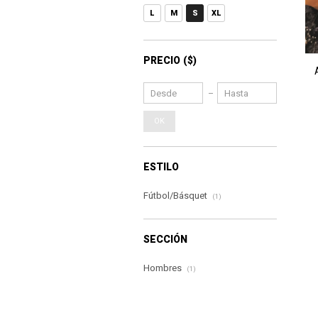
L
M
S
XL
PRECIO
($)
OK
ESTILO
Fútbol/Básquet
(1)
SECCIÓN
Hombres
(1)