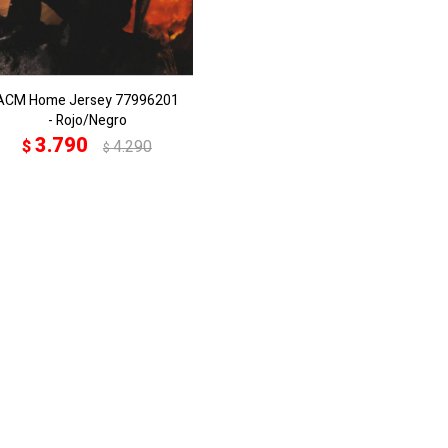
ACM Home Jersey 77996201
- Rojo/Negro
3.790
$
4.290
$