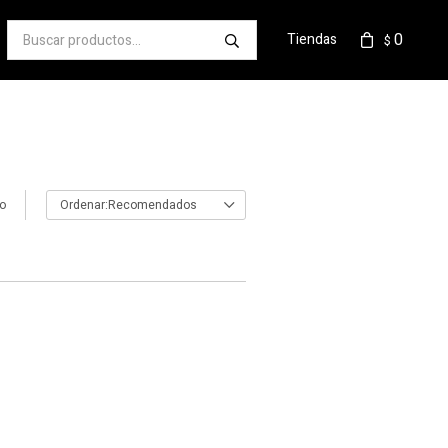
0
Tiendas
$
lo
Recomendados