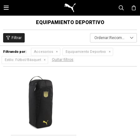

EQUIPAMIENTO DEPORTIVO
Recomendados
Filtrando por:
Accesorios
Equipamiento Deportivo
Quitar filtros
Estilo:
Fútbol/Básquet