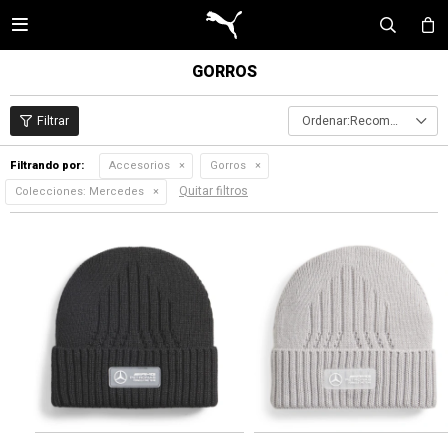

GORROS
Recomendados
Filtrando por:
Accesorios
Gorros
Quitar filtros
Colecciones:
Mercedes