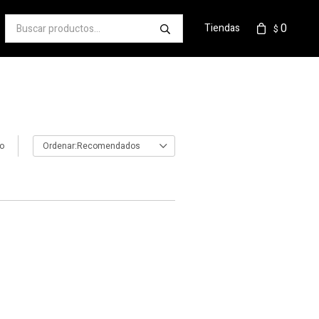
0
Tiendas
$
lo
Recomendados