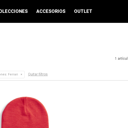
OLECCIONES
ACCESORIOS
OUTLET
1 artícu
Quitar filtros
ones:
Ferrari