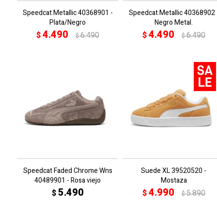
Speedcat Metallic 40368901 -
Speedcat Metallic 40368902 
Plata/Negro
Negro Metal.
4.490
4.490
$
6.490
$
6.490
$
$
Speedcat Faded Chrome Wns
Suede XL 39520520 -
40489901 - Rosa viejo
Mostaza
5.490
4.990
$
$
5.890
$