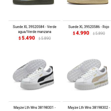
Suede XL 39520584 - Verde
Suede XL 39520586 - Rojo
agua/Verde manzana
4.990
$
5.890
$
5.490
$
5.890
$
Mayze Lth Wns 38198301 -
Mayze Lth Wns 38198302 -