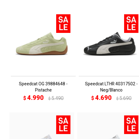
Speedcat OG 39884648 -
Speedcat LTHR 40317502 -
Pistache
Neg/Blanco
4.990
4.690
$
5.490
$
5.690
$
$