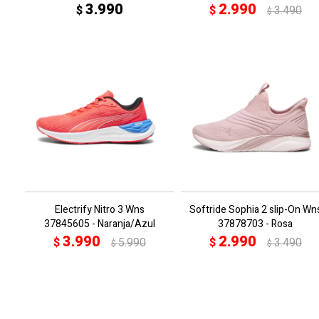
3.990
2.990
$
$
3.490
$
Electrify Nitro 3 Wns
Softride Sophia 2 slip-On Wn
37845605 - Naranja/Azul
37878703 - Rosa
3.990
2.990
$
5.990
$
3.490
$
$