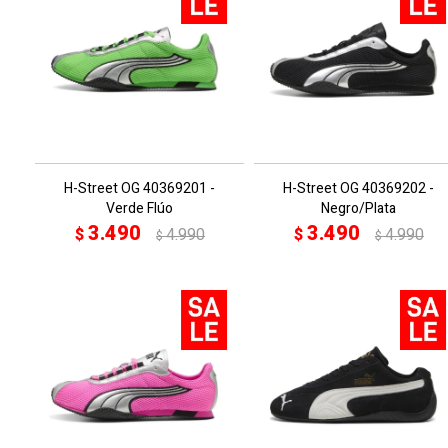
H-Street OG 40369201 -
H-Street OG 40369202 -
Verde Flúo
Negro/Plata
3.490
3.490
$
4.990
$
4.990
$
$