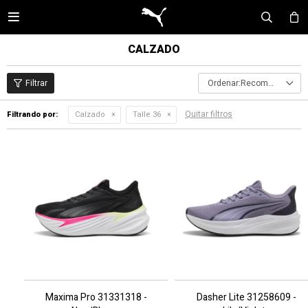

CALZADO
Recomendados
Quitar filtros
Filtrando por:
Calzado
Talle 36
Maxima Pro 31331318 -
Dasher Lite 31258609 -