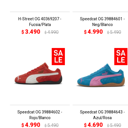
H-Street OG 40369207 -
Speedcat OG 39884601 -
Fucsia/Plata
Neg/Blanco
3.490
4.990
$
4.990
$
5.490
$
$
Speedcat OG 39884602 -
Speedcat OG 39884643 -
Rojo/Blanco
Azul/Rosa
4.990
4.690
$
5.490
$
5.490
$
$