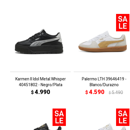
Karmen II Idol Metal.Whisper
Palermo LTH 39646419 -
40451802 - Negro/Plata
Blanco/Durazno
4.990
4.590
$
$
5.490
$