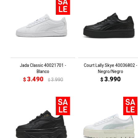
Jada Classic 40021701 -
Court Lally Skye 40036802 -
Blanco
Negro/Negro
3.490
3.990
$
3.990
$
$