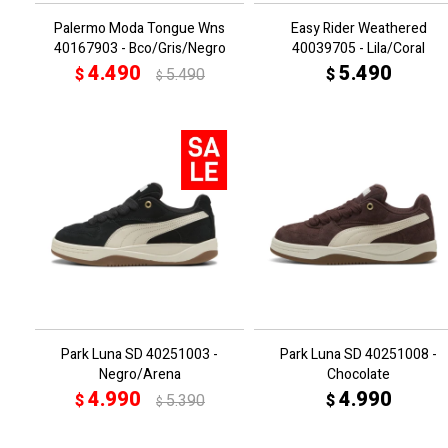
Palermo Moda Tongue Wns
Easy Rider Weathered
40167903 - Bco/Gris/Negro
40039705 - Lila/Coral
4.490
5.490
$
5.490
$
$
Park Luna SD 40251003 -
Park Luna SD 40251008 -
Negro/Arena
Chocolate
4.990
4.990
$
5.390
$
$