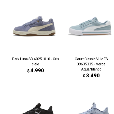
Park Luna SD 40251010 - Gris
Court Classic Vulc FS
cielo
39635335 - Verde
Agua/Blanco
4.990
$
3.490
$