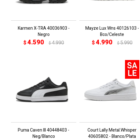
Karmen X-TRA 40036903 -
Mayze Lux Wns 40126103 -
Negro
Bco/Celeste
4.590
4.990
$
4.990
$
5.990
$
$
Puma Caven III 40448403 -
Court Lally Metal.Whisper
Neg/Blanco
40605802 - Blanco/Plata