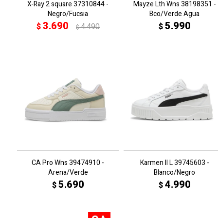
X-Ray 2 square 37310844 -
Mayze Lth Wns 38198351 -
Negro/Fucsia
Bco/Verde Agua
3.690
5.990
$
4.490
$
$
CA Pro Wns 39474910 -
Karmen II L 39745603 -
Arena/Verde
Blanco/Negro
5.690
4.990
$
$