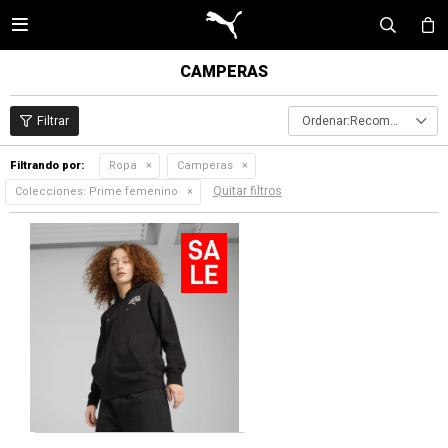

CAMPERAS
Recomendados
Filtrando por:
Ropa
Camperas
Quitar filtros
Colecciones:
Prime femenino