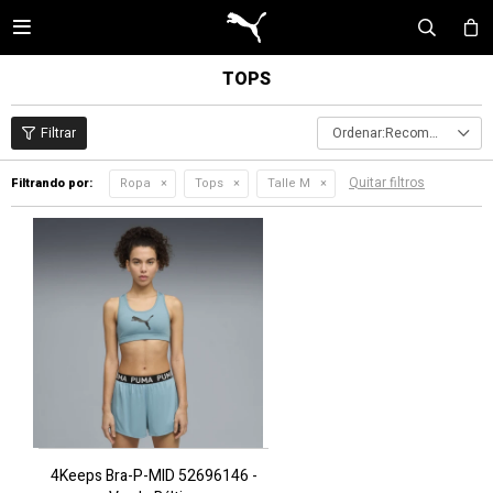

TOPS
Recomendados
Quitar filtros
Filtrando por:
Ropa
Tops
Talle M
4Keeps Bra-P-MID 52696146 -