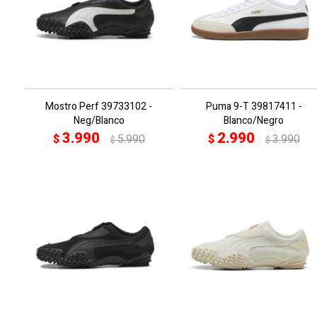
Mostro Perf 39733102 -
Puma 9-T 39817411 -
Neg/Blanco
Blanco/Negro
3.990
2.990
$
5.990
$
3.990
$
$