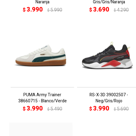
Naranja
Gris/Gris/Naranja
3.990
3.690
$
5.990
$
4.290
$
$
PUMA Army Trainer
RS-X-3D 39002507 -
38660715 - Blanco/Verde
Neg/Gris/Rojo
3.990
3.990
$
5.490
$
5.690
$
$