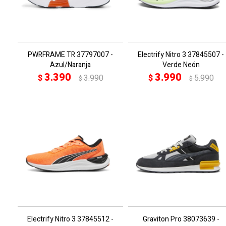
PWRFRAME TR 37797007 -
Electrify Nitro 3 37845507 -
Azul/Naranja
Verde Neón
3.390
3.990
$
3.990
$
5.990
$
$
Electrify Nitro 3 37845512 -
Graviton Pro 38073639 -