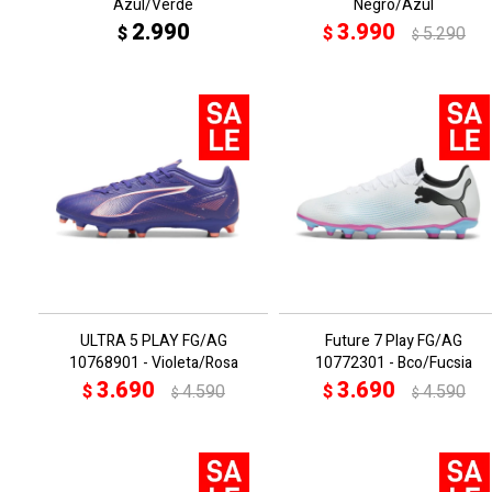
Azul/Verde
Negro/Azul
2.990
3.990
$
$
5.290
$
ULTRA 5 PLAY FG/AG
Future 7 Play FG/AG
10768901 - Violeta/Rosa
10772301 - Bco/Fucsia
3.690
3.690
$
4.590
$
4.590
$
$