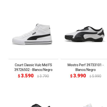
Court Classic Vulc Mid FS
Mostro Perf 39733101 -
39726502 - Blanco/Negro
Blanco/Negro
3.590
3.990
$
3.790
$
5.990
$
$