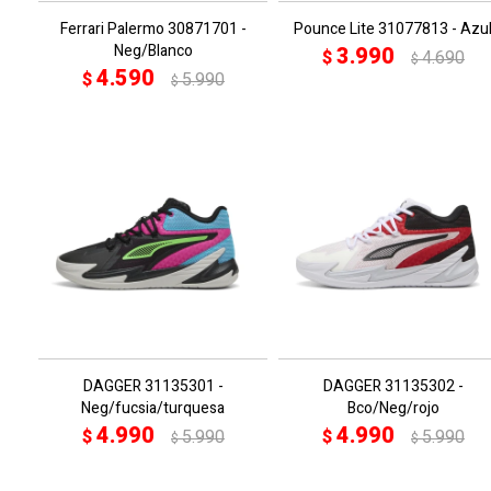
Ferrari Palermo 30871701 -
Pounce Lite 31077813 - Azu
Neg/Blanco
3.990
$
4.690
$
4.590
$
5.990
$
DAGGER 31135301 -
DAGGER 31135302 -
Neg/fucsia/turquesa
Bco/Neg/rojo
4.990
4.990
$
5.990
$
5.990
$
$