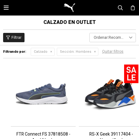

CALZADO EN OUTLET
Recomendados
Quitar filtros
Filtrando por:
Calzado
Sección:
Hombres
FTR Connect FS 37818508 -
RS-X Geek 39117404 -