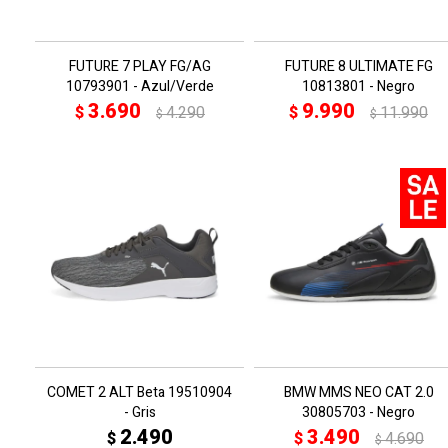
FUTURE 7 PLAY FG/AG
FUTURE 8 ULTIMATE FG
10793901 - Azul/Verde
10813801 - Negro
3.690
9.990
$
4.290
$
11.990
$
$
COMET 2 ALT Beta 19510904
BMW MMS NEO CAT 2.0
- Gris
30805703 - Negro
2.490
3.490
$
$
4.690
$