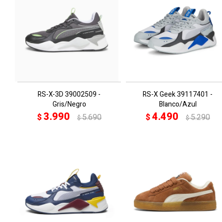
RS-X-3D 39002509 -
RS-X Geek 39117401 -
Gris/Negro
Blanco/Azul
3.990
4.490
$
5.690
$
5.290
$
$