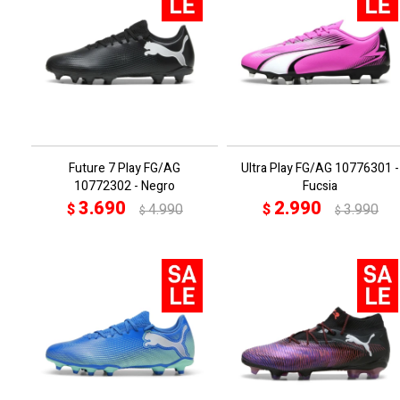
Future 7 Play FG/AG
Ultra Play FG/AG 10776301 -
10772302 - Negro
Fucsia
3.690
2.990
$
4.990
$
3.990
$
$