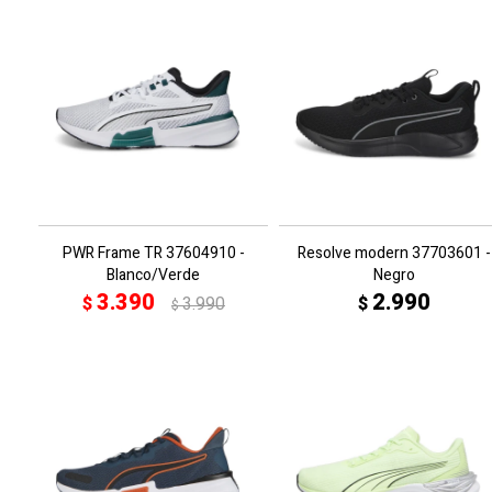
PWR Frame TR 37604910 -
Resolve modern 37703601 -
Blanco/Verde
Negro
3.390
2.990
$
3.990
$
$