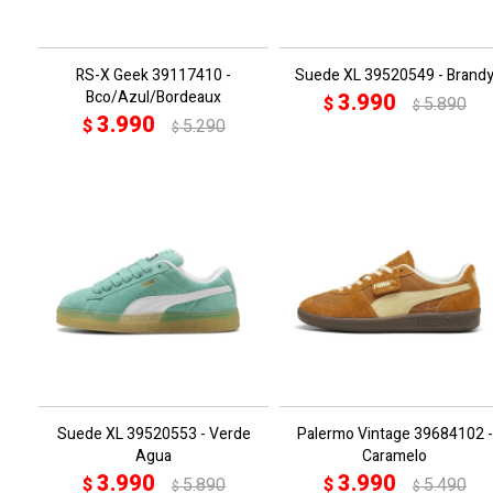
RS-X Geek 39117410 -
Suede XL 39520549 - Brand
Bco/Azul/Bordeaux
3.990
$
5.890
$
3.990
$
5.290
$
Suede XL 39520553 - Verde
Palermo Vintage 39684102 -
Agua
Caramelo
3.990
3.990
$
5.890
$
5.490
$
$