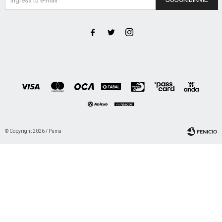



© Copyright 2026 / Puma
Fenicio