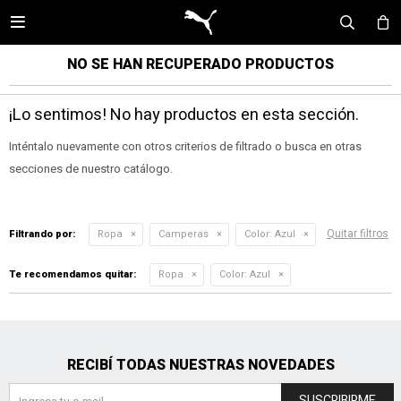

NO SE HAN RECUPERADO PRODUCTOS
¡Lo sentimos! No hay productos en esta sección.
Inténtalo nuevamente con otros criterios de filtrado o busca en otras
secciones de nuestro catálogo.
Quitar filtros
Filtrando por:
Ropa
Camperas
Color:
Azul
Te recomendamos quitar:
Ropa
Color:
Azul
RECIBÍ TODAS NUESTRAS NOVEDADES
SUSCRIBIRME