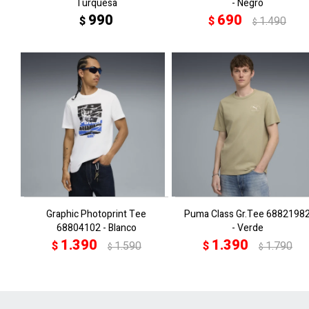
Turquesa
- Negro
990
690
$
$
1.490
$
Graphic Photoprint Tee
Puma Class Gr.Tee 6882198
68804102 - Blanco
- Verde
1.390
1.390
$
1.590
$
1.790
$
$