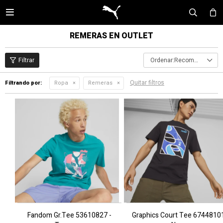

REMERAS EN OUTLET
Recomendados
Quitar filtros
Filtrando por:
Ropa
Remeras
Fandom Gr.Tee 53610827 -
Graphics Court Tee 6744810