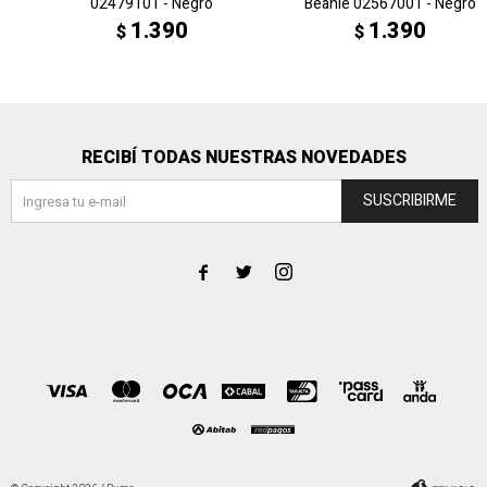
02479101 - Negro
Beanie 02567001 - Negro
1.390
1.390
$
$
RECIBÍ TODAS NUESTRAS NOVEDADES
SUSCRIBIRME


