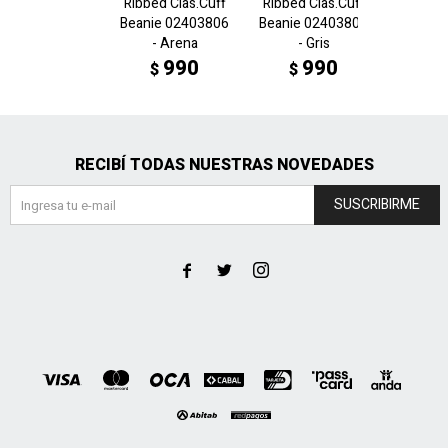
Ribbed Clas.Cuff
Ribbed Clas.Cuff
Ribbed 
Beanie 02403806
Beanie 02403803
Beanie
- Arena
- Gris
- 
990
990
$
$
$
RECIBÍ TODAS NUESTRAS NOVEDADES
SUSCRIBIRME


