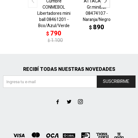
Cumbre
ATTACANTO
Big Cat
CONMEBOL
Gr.miniball
0842
Libertadores mini
08474107 -
Verd
ball 08461201 -
Naranja/Negro
$
Bco/Azul/Verde
890
$
790
$
1.100
$
RECIBÍ TODAS NUESTRAS NOVEDADES
SUSCRIBIRME


