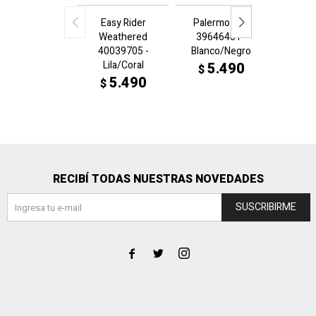
Easy Rider
Palermo LTH
Sue
Weathered
39646401 -
3952
40039705 -
Blanco/Negro
V
Lila/Coral
agua
5.490
$
ma
5.490
$
5
$
$
RECIBÍ TODAS NUESTRAS NOVEDADES
SUSCRIBIRME


