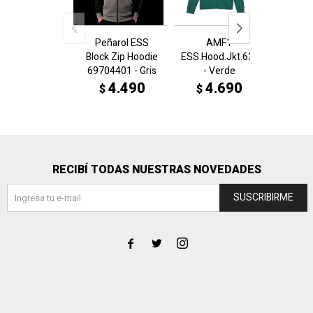
Peñarol ESS
AMF1
A
Block Zip Hoodie
ESS.Hood.Jkt.63538904
ESS.Ho
69704401 - Gris
- Verde
- 
4.490
4.690
4
$
$
$
RECIBÍ TODAS NUESTRAS NOVEDADES
SUSCRIBIRME


