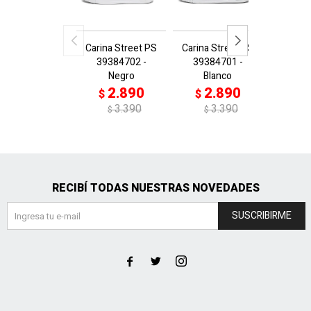
Carina Street PS
Carina Street PS
Skyroc
39384702 -
39384701 -
Inf 31
Negro
Blanco
L
2.890
2.890
2
$
$
$
3.390
3.390
$
$
RECIBÍ TODAS NUESTRAS NOVEDADES
SUSCRIBIRME


