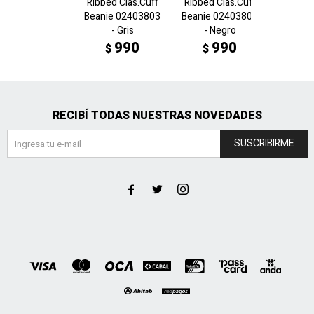
Ribbed Clas.Cuff
Ribbed Clas.Cuff
ARCHIV
Beanie 02403803
Beanie 02403801
beanie
- Gris
- Negro
- 
990
990
$
$
$
RECIBÍ TODAS NUESTRAS NOVEDADES
SUSCRIBIRME


