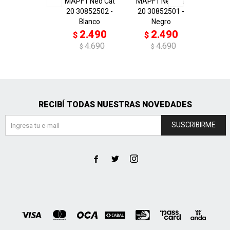
MAPF1 Neo Cat
MAPF1 Neo Cat
MAPF1 
20 30852502 -
20 30852501 -
Deci
Blanco
Negro
3084
N
2.490
2.490
$
$
2
$
4.690
4.690
$
$
$
RECIBÍ TODAS NUESTRAS NOVEDADES
SUSCRIBIRME


